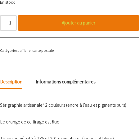
En stock
Ajouter au panier
Catégories :
affiche
,
carte postale
Description
Informations complémentaires
Sérigraphie artisanale* 2 couleurs (encre à l’eau et pigments purs)
Le orange de ce tirage est fluo
Tirage numéroté à 185 et 201 exemplaires (jaunes et bleus)