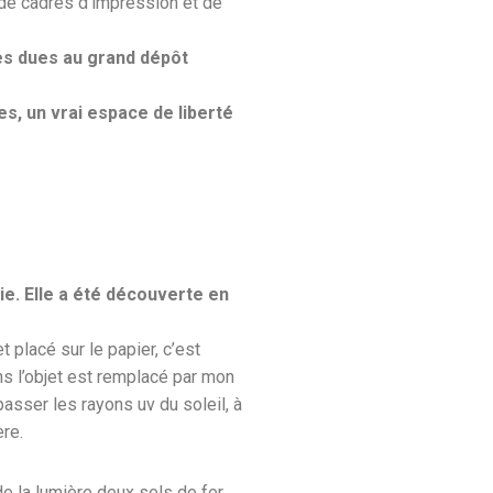
 de cadres d’impression et de
es dues au grand dépôt
s, un vrai espace de liberté
e. Elle a été découverte en
 placé sur le papier, c’est
s l’objet est remplacé par mon
asser les rayons uv du soleil, à
ère.
e la lumière deux sels de fer.