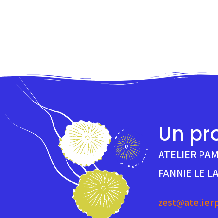
Un pro
ATELIER PA
FANNIE LE L
zest@atelier