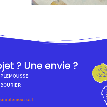
jet ? Une envie ?
MPLEMOUSSE
ABOURIER
pamplemousse.fr