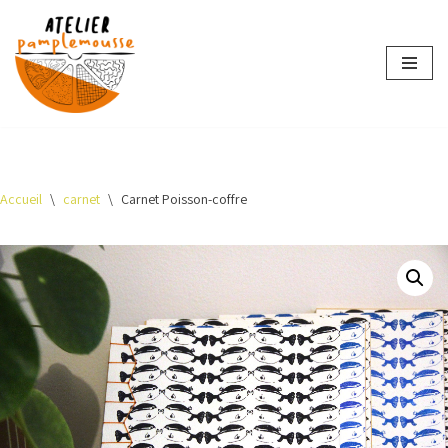
Aller
au
contenu
Accueil
\
carnet
\
Carnet Poisson-coffre